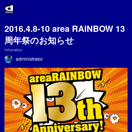
Home
About
2016.4.8-10 area RAINBOW 13
周年祭のお知らせ
Access
Infomation
Infomation
administrator
Twitter
Link